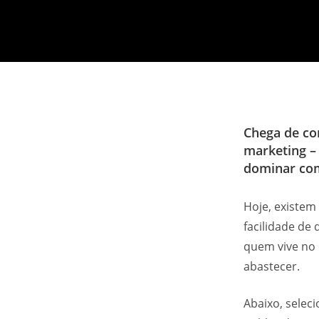
Chega de comp
marketing –
dominar com
Hoje, existe
facilidade d
quem vive no 
abastecer.
Abaixo, selec