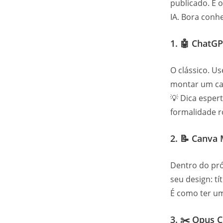
publicado. E 
IA. Bora conh
1. 🤖
ChatGP
O clássico. Us
montar um ca
💡 Dica esper
formalidade r
2. 📝
Canva 
Dentro do pró
seu design: tí
É como ter um
3. ✂️
Opus C