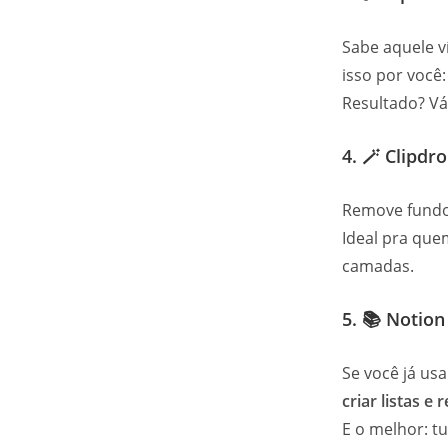
Sabe aquele v
isso por você
Resultado? Vá
4. 🪄
Clipdr
Remove fundo,
Ideal pra que
camadas.
5. 📚
Notion
Se você já usa
criar listas e
E o melhor: t