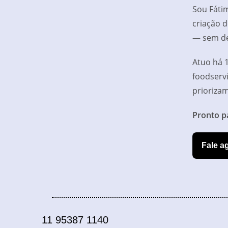
Sou Fáti
criação 
— sem de
Atuo há 1
foodserv
prioriza
Pronto p
Fale a
11 95387 1140