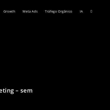
Growth
Meta Ads
Tráfego Orgânico
IA
eting – sem