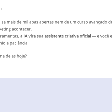
:
isa mais de mil abas abertas nem de um curso avançado d
keting acontecer.
rramentas,
a IA vira sua assistente criativa oficial
— e você 
io e paciência.
ma delas hoje?