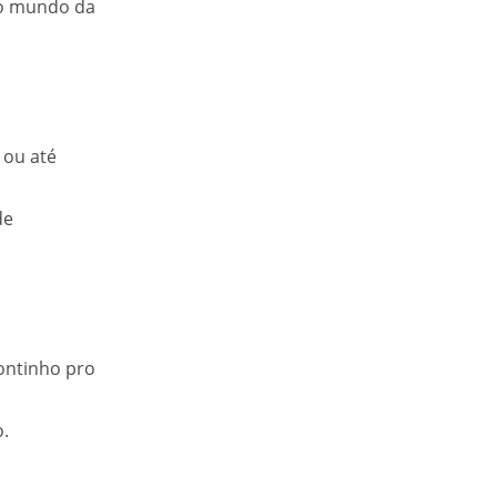
no mundo da
 ou até
de
ontinho pro
o.