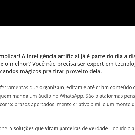
licar! A inteligência artificial já é parte do dia a di
 e o melhor? Você
não precisa ser expert em tecnolo
andos mágicos pra tirar proveito dela.
m ferramentas que
organizam, editam e até criam conteúdo
c
e quem manda um áudio no WhatsApp. São plataformas pen
corre: prazos apertados, mente criativa a mil e um monte d
ionei
5 soluções que viram parceiras de verdade
– da ideia 