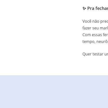
✨ Pra fechar
Você não prec
fazer seu mar
Com essas fe
tempo, neurôn
Quer testar u