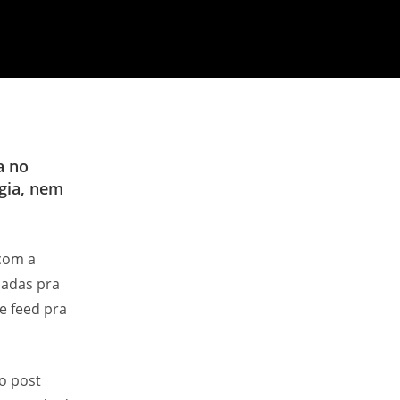
a no
gia
, nem
om a
sadas pra
e feed pra
ao post