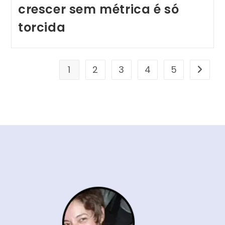
crescer sem métrica é só
torcida
1
2
3
4
5